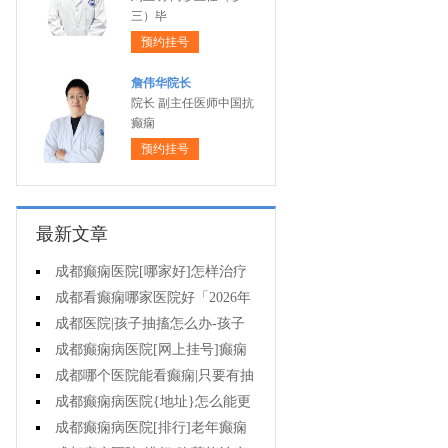
三）毕
预约挂号
詹伟华院长
院长 副主任医师中国抗
癫痫
预约挂号
最新文章
成都癫痫医院[哪家好]怎样治疗
癫痫可以好?
成都看癫痫哪家医院好「2026年
度公布」癫痫病人的饮食禁忌
成都医院|孩子抽搐怎么办-孩子
得癫痫后能出门吗?
成都癫痫病医院[网上挂号]癫痫
对孩子的伤害有什么?
成都哪个医院能看癫痫|只要有抽
搐就是癫痫病吗?
成都癫痫病医院{地址}怎么能更
有效治癫痫?
成都癫痫病医院[排行]老年癫痫