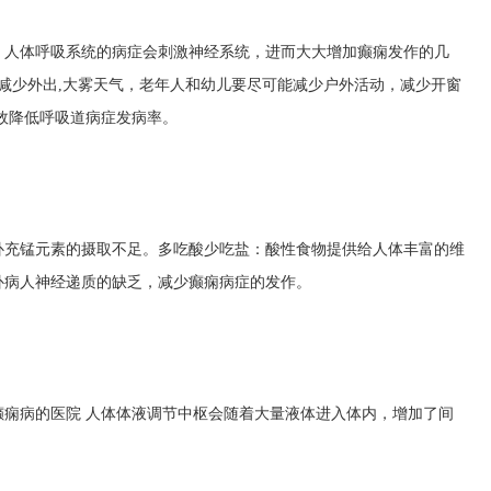
。人体呼吸系统的病症会刺激神经系统，进而大大增加癫痫发作的几
减少外出,大雾天气，老年人和幼儿要尽可能减少户外活动，减少开窗
效降低呼吸道病症发病率。
补充锰元素的摄取不足。多吃酸少吃盐：酸性食物提供给人体丰富的维
补病人神经递质的缺乏，减少癫痫病症的发作。
癫痫病的医院
人体体液调节中枢会随着大量液体进入体内，增加了间
。