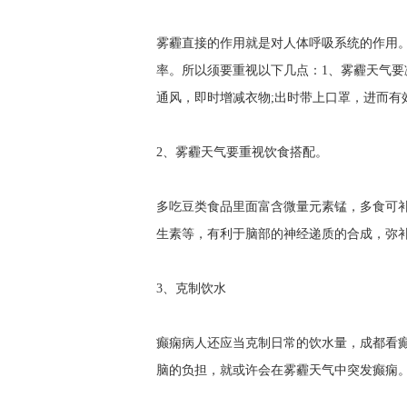
雾霾直接的作用就是对人体呼吸系统的作用
率。所以须要重视以下几点：1、雾霾天气要
通风，即时增减衣物;出时带上口罩，进而有
2、雾霾天气要重视饮食搭配。
多吃豆类食品里面富含微量元素锰，多食可
生素等，有利于脑部的神经递质的合成，弥
3、克制饮水
癫痫病人还应当克制日常的饮水量，
成都看
脑的负担，就或许会在雾霾天气中突发癫痫