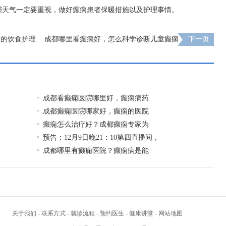
霾天气一定要重视，做好癫痫患者保暖措施以及护理事情。
者的饮食护理
成都哪里看癫痫好，怎么科学诊断儿童癫痫
下一页
成都看癫痫医院哪里好，癫痫病药
成都癫痫医院哪家好，癫痫的医院
癫痫怎么治疗好？成都癫痫专家为
预告：12月9日晚21：10第四直播间，
成都哪里有癫痫医院？癫痫病是能
关于我们
-
联系方式
-
就诊流程
-
预约医生
-
健康讲堂
-
网站地图