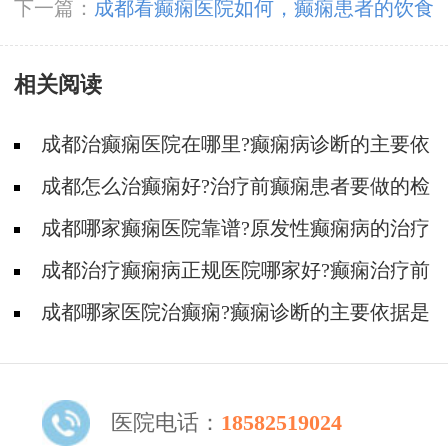
率一般有多大呢
下一篇：
成都看癫痫医院如何，癫痫患者的饮食
护理措施都有什么
相关阅读
成都治癫痫医院在哪里?癫痫病诊断的主要依
据是什么?
成都怎么治癫痫好?治疗前癫痫患者要做的检
查?
成都哪家癫痫医院靠谱?原发性癫痫病的治疗
误区有哪些?
​成都治疗癫痫病正规医院哪家好?癫痫治疗前
的检查是什么?
成都哪家医院治癫痫?癫痫诊断的主要依据是
什么?
医院电话：
18582519024