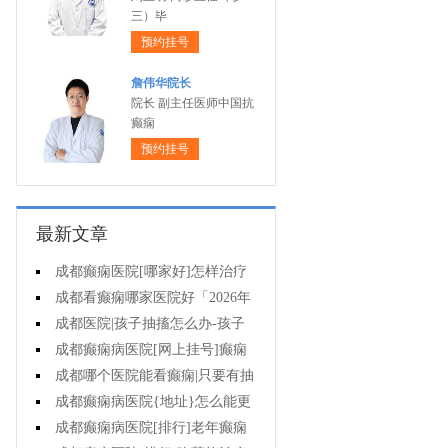
三）毕
预约挂号
詹伟华院长
院长 副主任医师中国抗
癫痫
预约挂号
最新文章
成都癫痫医院[哪家好]怎样治疗
癫痫可以好?
成都看癫痫哪家医院好「2026年
度公布」癫痫病人的饮食禁忌
成都医院|孩子抽搐怎么办-孩子
得癫痫后能出门吗?
成都癫痫病医院[网上挂号]癫痫
对孩子的伤害有什么?
成都哪个医院能看癫痫|只要有抽
搐就是癫痫病吗?
成都癫痫病医院{地址}怎么能更
有效治癫痫?
成都癫痫病医院[排行]老年癫痫