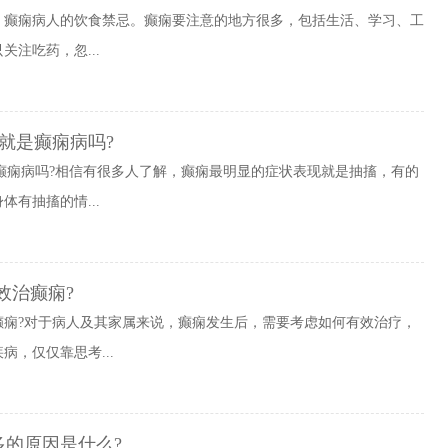
布」癫痫病人的饮食禁忌。癫痫要注意的地方很多，包括生活、学习、工
注吃药，忽...
就是癫痫病吗?
癫痫病吗?相信有很多人了解，癫痫最明显的症状表现就是抽搐，有的
有抽搐的情...
效治癫痫?
癫痫?对于病人及其家属来说，癫痫发生后，需要考虑如何有效治疗，
，仅仅靠思考...
多的原因是什么?