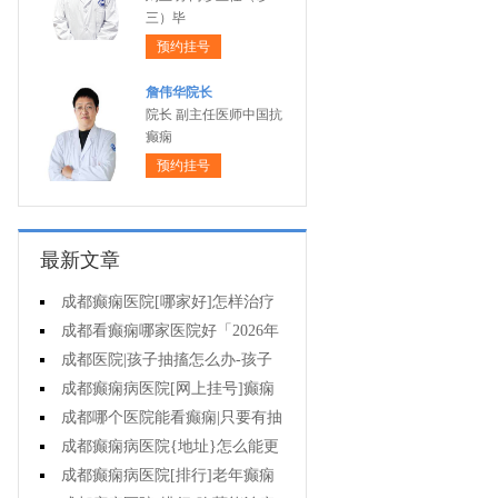
三）毕
预约挂号
詹伟华院长
院长 副主任医师中国抗
癫痫
预约挂号
最新文章
成都癫痫医院[哪家好]怎样治疗
癫痫可以好?
成都看癫痫哪家医院好「2026年
度公布」癫痫病人的饮食禁忌
成都医院|孩子抽搐怎么办-孩子
得癫痫后能出门吗?
成都癫痫病医院[网上挂号]癫痫
对孩子的伤害有什么?
成都哪个医院能看癫痫|只要有抽
搐就是癫痫病吗?
成都癫痫病医院{地址}怎么能更
有效治癫痫?
成都癫痫病医院[排行]老年癫痫