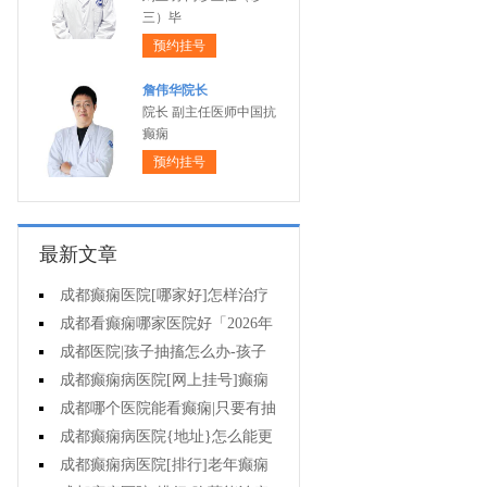
三）毕
预约挂号
詹伟华院长
院长 副主任医师中国抗
癫痫
预约挂号
最新文章
成都癫痫医院[哪家好]怎样治疗
癫痫可以好?
成都看癫痫哪家医院好「2026年
度公布」癫痫病人的饮食禁忌
成都医院|孩子抽搐怎么办-孩子
得癫痫后能出门吗?
成都癫痫病医院[网上挂号]癫痫
对孩子的伤害有什么?
成都哪个医院能看癫痫|只要有抽
搐就是癫痫病吗?
成都癫痫病医院{地址}怎么能更
有效治癫痫?
成都癫痫病医院[排行]老年癫痫