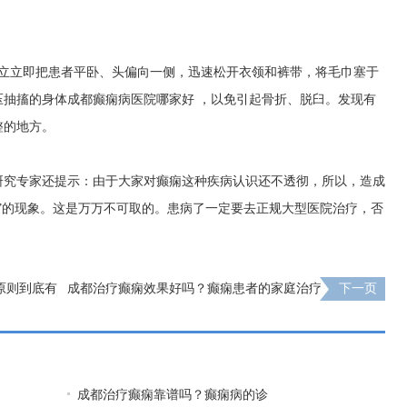
应立立即把患者平卧、头偏向一侧，迅速松开衣领和裤带，将毛巾塞于
压抽搐的身体
成都癫痫病医院哪家好
，以免引起骨折、脱臼。发现有
整的地方。
研究专家还提示：由于大家对癫痫这种疾病认识还不透彻，所以，造成
”的现象。这是万万不可取的。患病了一定要去正规大型医院治疗，否
原则到底有
成都治疗癫痫效果好吗？癫痫患者的家庭治疗
下一页
成都治疗癫痫靠谱吗？癫痫病的诊