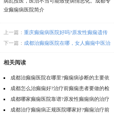
病乱投医，医治不当可能致使病情恶化。
成都专
业癫痫病医院简介
上一篇：
重庆癫痫病医院好吗?原发性癫痫遗传
二胎吗?
下一篇：
成都治癫痫医院在哪，女人癫痫中医治
疗的方法
相关阅读
成都治癫痫医院在哪里?癫痫病诊断的主要依
据是什么?
成都怎么治癫痫好?治疗前癫痫患者要做的检
查?
成都哪家癫痫医院靠谱?原发性癫痫病的治疗
误区有哪些?
​成都治疗癫痫病正规医院哪家好?癫痫治疗前