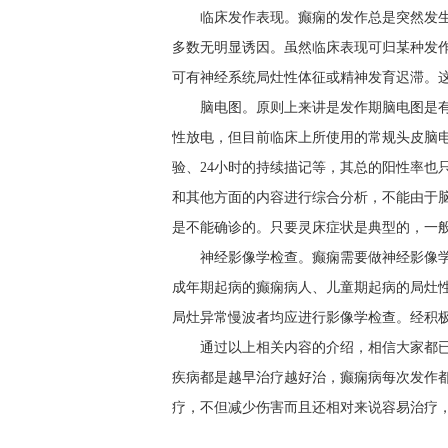
临床发作表现。癫痫的发作总是突然发
多数无明显诱因。虽然临床表现可归某种发
可有神经系统局灶性体征或精神发育迟滞。
脑电图。原则上来讲是发作期脑电图是
性放电，但目前临床上所使用的常规头皮脑
验、24小时的持续描记等，其总的阳性率也只
和其他方面的内容进行综合分析，不能由于
是不能确诊的。只要灵床症状是典型的，一
神经影像学检查。癫痫需要做神经影像学
成年期起病的癫痫病人、儿童期起病的局灶性
局灶异常慢波者均应进行影像学检查。经积极
通过以上相关内容的介绍，相信大家都
疾病都是越早治疗越好治，癫痫病每次发作
疗，不但减少伤害而且还相对来说容易治疗