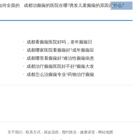
如何全面的
成都治癫痫的医院在哪?诱发儿童癫痫的原因是什么?
下一页
成都看癫痫医院好吗，老年癫痫日
成都哪家医院看癫痫好?成年癫痫应
成都哪里看癫痫好?难治性癫痫病患
成都治疗癫痫医院好不好?癫痫大发
成都怎么治癫痫专业?药物治疗癫痫
关于我们
-
联系方式
-
就诊流程
-
预约医生
-
健康讲堂
-
网站地图