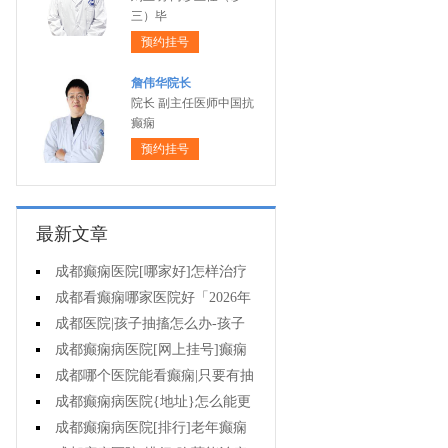
三）毕
预约挂号
詹伟华院长
院长 副主任医师中国抗
癫痫
预约挂号
最新文章
成都癫痫医院[哪家好]怎样治疗
癫痫可以好?
成都看癫痫哪家医院好「2026年
度公布」癫痫病人的饮食禁忌
成都医院|孩子抽搐怎么办-孩子
得癫痫后能出门吗?
成都癫痫病医院[网上挂号]癫痫
对孩子的伤害有什么?
成都哪个医院能看癫痫|只要有抽
搐就是癫痫病吗?
成都癫痫病医院{地址}怎么能更
有效治癫痫?
成都癫痫病医院[排行]老年癫痫