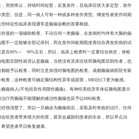
生，突然终止，持续时间短暂，反复发作，且临床症状大多定型，发作
作类型。但是，同一病人可有一种或多种发作类型。继发性者发作间期
这些特征性临床表现通常是癫痫诊断的首要根据。
有价值的一项辅助检查。不论任何一类癫痫，在发病时均伴有大脑的痫
电图不一定能够全部记录到，而在发作间歇期既使再结合诱发疾病的试
是在80%～ 90%左右，所以，临床上检查时一定要结合病史，体检
脑电图呈阴性就否认是癫痫，当然没有灵床症状而脑电图呈阳性者，也
般都能予以检查，同时注意加强对脑电图的检查。
成都癫痫病医院专家
检查，这种检查可确定脑结构性异常或损害，MRI比CT更为敏感。
癫痫病人(不包括良性局限性癫痫)、有神经系统异常体征脑电图显示
治疗而癫痫不能缓解的难治性癫痫也应予以MRI检查。
已经很清楚了。所以一旦确诊为癫痫病后，采取及时有效的治疗。任何
都会给患者带来很大的伤害，甚至会威胁到患者的生命，所以早点治
，希望患者早日恢复健康。