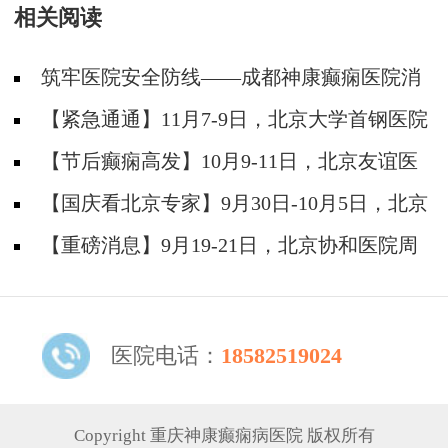
相关阅读
筑牢医院安全防线——成都神康癫痫医院消
防安全培训纪实
【紧急通通】11月7-9日，北京大学首钢医院
神经内科胡颖教授亲临成都会诊，破解癫痫疑难
【节后癫痫高发】10月9-11日，北京友谊医
院陈葵博士免费会诊+治疗援助，破解癫痫难
【国庆看北京专家】9月30日-10月5日，北京
题！
天坛&首钢医院两大专家蓉城亲诊+癫痫大额救
【重磅消息】9月19-21日，北京协和医院周
助，速约！
祥琴教授成都领衔会诊，共筑全年龄段抗癫防
线！
医院电话：
18582519024
Copyright 重庆神康癫痫病医院 版权所有