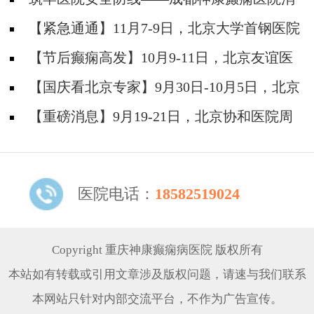
防安全培训纪实
【紧急通通】11月7-9日，北京大学首钢医院
神经内科胡颖教授亲临成都会诊，破解癫痫疑难
【节后癫痫高发】10月9-11日，北京友谊医
院陈葵博士免费会诊+治疗援助，破解癫痫难
【国庆看北京专家】9月30日-10月5日，北京
题！
天坛&首钢医院两大专家蓉城亲诊+癫痫大额救
【重磅消息】9月19-21日，北京协和医院周
助，速约！
祥琴教授成都领衔会诊，共筑全年龄段抗癫防
线！
医院电话：
18582519024
Copyright 重庆神康癫痫病医院 版权所有
本站如有转载或引用文章涉及版权问题，请速与我们联系
本网站只针对内部交流平台，不作为广告宣传。