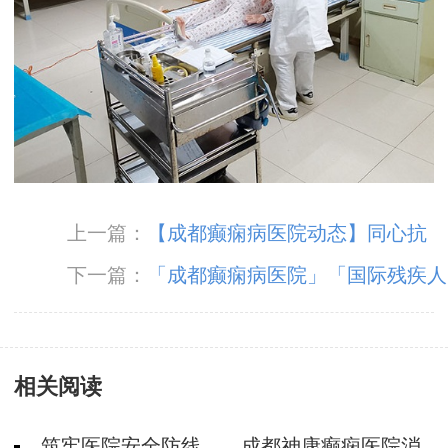
上一篇：
【成都癫痫病医院动态】同心抗
疫，火速出击——成都神康癫痫医院支援全民核
下一篇：
「成都癫痫病医院」「国际残疾人
酸检测
日」减少因癫痫致残几率，这几个护理小知识你
应该知道！
相关阅读
筑牢医院安全防线——成都神康癫痫医院消