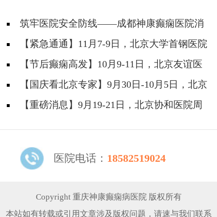
筑牢医院安全防线——成都神康癫痫医院消
防安全培训纪实
【紧急通通】11月7-9日，北京大学首钢医院
神经内科胡颖教授亲临成都会诊，破解癫痫疑难
【节后癫痫高发】10月9-11日，北京友谊医
院陈葵博士免费会诊+治疗援助，破解癫痫难
【国庆看北京专家】9月30日-10月5日，北京
题！
天坛&首钢医院两大专家蓉城亲诊+癫痫大额救
【重磅消息】9月19-21日，北京协和医院周
助，速约！
祥琴教授成都领衔会诊，共筑全年龄段抗癫防
线！
医院电话：
18582519024
Copyright 重庆神康癫痫病医院 版权所有
本站如有转载或引用文章涉及版权问题，请速与我们联系