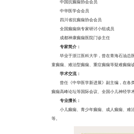
中国抗癫痫协会会员
中华医学会会员
四川省抗癫痫协会会员
全国癫痫病专家研讨小组成员
成都神康癫痫医院门诊主任
专家简介：
毕业于浙江医科大学，曾在青海石油总医
童癫痫、难治型癫痫、重症癫痫等疑难癫痫
学术交流：
曾任《中华医学新进展》副主编，在各类
癫痫高峰论坛等国际会议、全国小儿神经学
专业擅长：
小儿癫痫、青少年癫痫、成人癫痫、难
等。