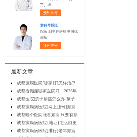
三）毕
预约挂号
詹伟华院长
院长 副主任医师中国抗
癫痫
预约挂号
最新文章
成都癫痫医院[哪家好]怎样治疗
癫痫可以好?
成都看癫痫哪家医院好「2026年
度公布」癫痫病人的饮食禁忌
成都医院|孩子抽搐怎么办-孩子
得癫痫后能出门吗?
成都癫痫病医院[网上挂号]癫痫
对孩子的伤害有什么?
成都哪个医院能看癫痫|只要有抽
搐就是癫痫病吗?
成都癫痫病医院{地址}怎么能更
有效治癫痫?
成都癫痫病医院[排行]老年癫痫