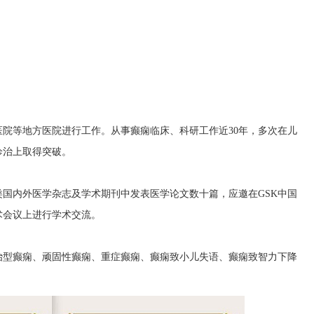
院等地方医院进行工作。从事癫痫临床、科研工作近30年，多次在儿
诊治上取得突破。
国内外医学杂志及学术期刊中发表医学论文数十篇，应邀在GSK中国
术会议上进行学术交流。
治型癫痫、顽固性癫痫、重症癫痫、癫痫致小儿失语、癫痫致智力下降