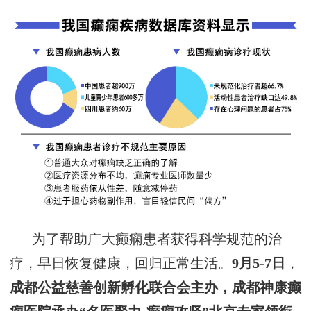
为了帮助广大癫痫患者获得科学规范的治
疗，早日恢复健康，回归正常生活。
9
月
5
-
7
日
，
成都公益慈善创新孵化联合会
主办，
成都神康癫