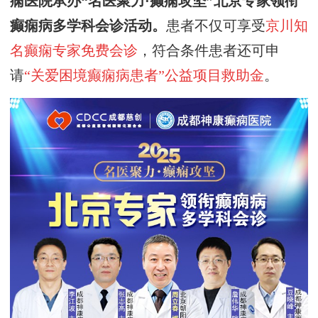
痫医院
承办
“
名医聚力
·癫痫攻坚
”
北京专家领衔
癫痫病多学科会诊活动
。
患者不仅可享受
京川知
名癫痫专家免费会诊
，符合条件患者还可申
请
“关爱困境癫痫病患者”公益项目救助金
。