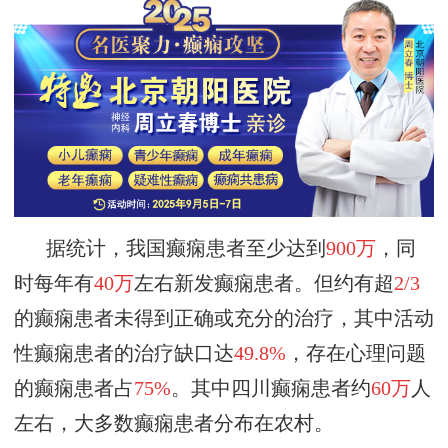
据统计，我国癫痫患者至少达到
900万
，同
时每年有
40万
左右新发癫痫患者。但约有超
2/3
的癫痫患者未得到正确或充分的治疗，其中活动
性癫痫患者的治疗缺口达
49.8%
，存在心理问题
的癫痫患者占
75%
。
其中四川癫痫患者约
60万
人
左右，大多数癫痫患者分布在农村。