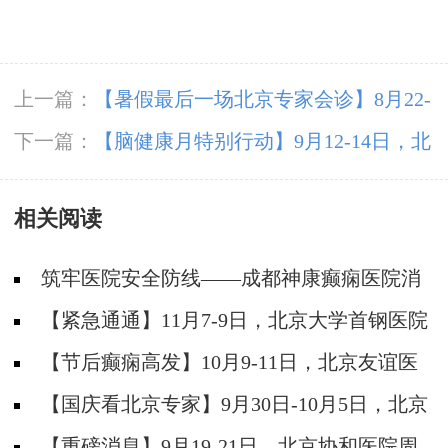
上一篇：
【暑假最后一场北京专家会诊】8月22-
24日，北京大学首钢医院高伟教授亲临成都免费
下一篇：
【脑健康月特别行动】9月12-14日，北
会诊，助力健康新学
京天坛医院杨涛博士免费会诊+超万元援助，护
相关阅读
航全年龄段癫痫患者
筑牢医院安全防线——成都神康癫痫医院消
防安全培训纪实
【紧急通通】11月7-9日，北京大学首钢医院
神经内科胡颖教授亲临成都会诊，破解癫痫疑难
【节后癫痫高发】10月9-11日，北京友谊医
院陈葵博士免费会诊+治疗援助，破解癫痫难
【国庆看北京专家】9月30日-10月5日，北京
题！
天坛&首钢医院两大专家蓉城亲诊+癫痫大额救
【重磅消息】9月19-21日，北京协和医院周