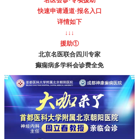
名医会诊
·专项援助
快速申请通道
·报名入口
详情如下
↓↓↓
援助
①
北京名医联合四川专家
癫痫病多学科会诊费全免