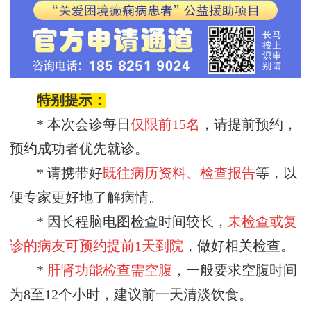
特别提示：
* 本次会诊每日
仅限前
15名
，请提前预约，
预约成功者优先就诊。
* 请携带好
既往病历资料、检查报告
等，以
便专家更好地了解病情。
* 因长程脑电图检查时间较长，
未检查或复
诊的病友可预约
提前
1天到院
，做好相关检查。
*
肝肾功能检查需空腹
，一般要求空腹时间
为
8至12个小时，建议前一天清淡饮食。