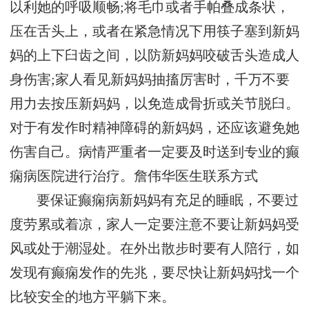
以利她的呼吸顺畅;将毛巾或者手帕叠成条状，
压在舌头上，或者在紧急情况下用筷子塞到新妈
妈的上下臼齿之间，以防新妈妈咬破舌头造成人
身伤害;家人看见新妈妈抽搐厉害时，千万不要
用力去按压新妈妈，以免造成骨折或关节脱臼。
对于有发作时精神障碍的新妈妈，还应该避免她
伤害自己。病情严重者一定要及时送到专业的癫
痫病医院进行治疗。
詹伟华医生联系方式
要保证癫痫病新妈妈有充足的睡眠，不要过
度劳累或着凉，家人一定要注意不要让新妈妈受
风或处于潮湿处。在外出散步时要有人陪行，如
发现有癫痫发作的先兆，要尽快让新妈妈找一个
比较安全的地方平躺下来。