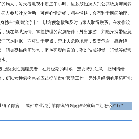
好的病人，每天看电视不超过半小时。应多鼓励病人到公共场所与同龄
，病人参加社交活动，可使心情舒畅，精神愉快，会有利于疾病治疗。
随身携带“癫痫治疗卡”，以方便急救和及时与家人取得联系。在发作没
后，须在熟悉病情、掌握护理的家属陪伴下外出旅游，并随身携带应急
保证充足睡眠，不可过于劳累，禁止去危险地带，攀登危岩，靠近绝
离、阴森恐怖的历险宫，避免强裂的音响，彩灯造成视觉、听觉等感官
溺水。
里要提醒女性癫痫患者，在月经期的时候一定要特别注意，控制情绪，
病，所以女性癫痫患者应该提前做好预防工作，另外月经期的用药可能
儿得了癫痫
成都专业治疗羊癫疯的医院解答癫痫早期怎么治疗?
下一页