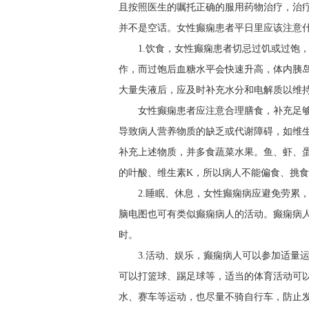
且按照医生的嘱托正确的服用药物治疗，治
并不是空话。女性癫痫患者平日里应该注意什
1.饮食，女性癫痫患者切忌过饥或过饱
作，而过饱后血糖水平会快速升高，体内胰
大量失液后，应及时补充水分和电解质以维
女性癫痫患者应注意合理膳食，补充足
导致病人营养物质的缺乏或代谢障碍，如维生
补充上述物质，并多食蔬菜水果。鱼、虾、
的叶酸、维生素K，所以病人不能偏食、挑
2.睡眠、休息，女性癫痫病应避免劳累
脑电图也可有类似癫痫病人的活动。癫痫病人应
时。
3.活动、娱乐，癫痫病人可以参加适量
可以打篮球、踢足球等，适当的体育活动可
水、赛车等运动，也尽量不骑自行车，防止