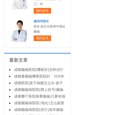
三）毕
预约挂号
詹伟华院长
院长 副主任医师中国抗
癫痫
预约挂号
最新文章
成都癫痫医院[哪家好]怎样治疗
癫痫可以好?
成都看癫痫哪家医院好「2026年
度公布」癫痫病人的饮食禁忌
成都医院|孩子抽搐怎么办-孩子
得癫痫后能出门吗?
成都癫痫病医院[网上挂号]癫痫
对孩子的伤害有什么?
成都哪个医院能看癫痫|只要有抽
搐就是癫痫病吗?
成都癫痫病医院{地址}怎么能更
有效治癫痫?
成都癫痫病医院[排行]老年癫痫