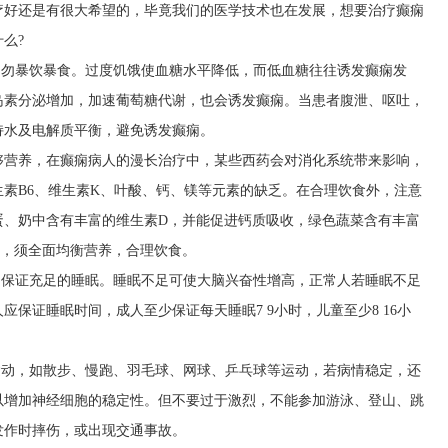
疗好还是有很大希望的，毕竟我们的医学技术也在发展，想要治疗癫痫
么?
，勿暴饮暴食。过度饥饿使血糖水平降低，而低血糖往往诱发癫痫发
岛素分泌增加，加速葡萄糖代谢，也会诱发癫痫。当患者腹泄、呕吐，
持水及电解质平衡，避免诱发癫痫。
够营养，在癫痫病人的漫长治疗中，某些西药会对消化系统带来影响，
素B6、维生素K、叶酸、钙、镁等元素的缺乏。在合理饮食外，注意
蛋、奶中含有丰富的维生素D，并能促进钙质吸收，绿色蔬菜含有丰富
食，须全面均衡营养，合理饮食。
，保证充足的睡眠。睡眠不足可使大脑兴奋性增高，正常人若睡眠不足
保证睡眠时间，成人至少保证每天睡眠7 9小时，儿童至少8 16小
运动，如散步、慢跑、羽毛球、网球、乒乓球等运动，若病情稳定，还
以增加神经细胞的稳定性。但不要过于激烈，不能参加游泳、登山、跳
发作时摔伤，或出现交通事故。