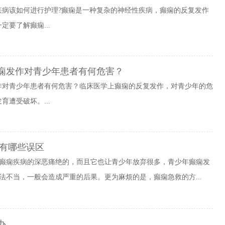
疾病该如何进行护理?癫痫是一种复杂的神经性疾病，癫痫的反复发作
要了解癫痫...
痫发作对青少年患者有何危害？
作对青少年患者有何危害？临床医学上癫痫的反复发作，对青少年的危
遭受破坏。...
有哪些误区
癫痫疾病的深恶痛绝的，而且它也让青少年放弃很多，青少年癫痫发
法不当，一般会造成严重的后果。更为麻烦的是，癫痫急救的方...
办