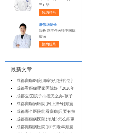
三）毕
预约挂号
詹伟华院长
院长 副主任医师中国抗
癫痫
预约挂号
最新文章
成都癫痫医院[哪家好]怎样治疗
癫痫可以好?
成都看癫痫哪家医院好「2026年
度公布」癫痫病人的饮食禁忌
成都医院|孩子抽搐怎么办-孩子
得癫痫后能出门吗?
成都癫痫病医院[网上挂号]癫痫
对孩子的伤害有什么?
成都哪个医院能看癫痫|只要有抽
搐就是癫痫病吗?
成都癫痫病医院{地址}怎么能更
有效治癫痫?
成都癫痫病医院[排行]老年癫痫