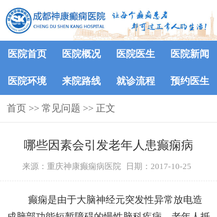
医院首页
医院概况
医院医生
医院新闻
医院环境
来院路线
就诊流程
预约医生
首页
>>
常见问题
>> 正文
哪些因素会引发老年人患癫痫病
来源：重庆神康癫痫病医院
日期：2017-10-25
癫痫是由于大脑神经元突发性异常放电造
成脑部功能短暂障碍的慢性脑科疾病。老年人抵