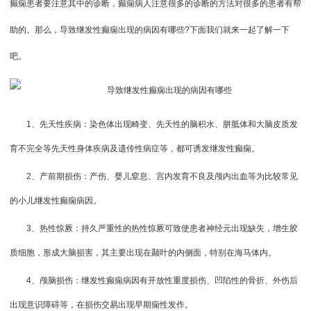
癫痫患者要注意其中的诊断，癫痫病人注意很多的诊断的方法对很多的患者有帮
助的。那么，导致继发性癫痫出现的病因有哪些?下面我们就来一起了解一下
吧。
1、先天性疾病：染色体出现畸变、先天性的脑积水、胼胝体和大脑皮质发
育不完全等先天性身体疾病及遗传性病症等，都可诱发继发性癫痫。
2、产前期损伤：产伤、婴儿窒息、宫内发育不良及颅内出血等为比较常见
的小儿继发性癫痫病因。
3、热性惊厥：持久严重性的热性惊厥可致使患者神经元出现缺失，增生胶
质细胞，形成大脑损害，其主要出现在颞叶的内侧面，特别在海马体内。
4、颅脑损伤：继发性癫痫病因有开放性重度损伤、凹陷性的骨折、外伤后
出现意识障碍等，在损伤交易出现早期痫性发作。