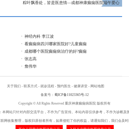
粽叶飘香处，皆是医患情—成都神康癫痫医院端午爱心
纪实
下一页
神经内科 李江波
看癫痫病四川哪家医院好?儿童癫痫
成都哪个医院癫痫病治疗的好?癫痫
张志高
詹伟华
关于我们
-
联系方式
-
就诊流程
-
预约医生
-
健康讲堂
-
网站地图
备案号：
蜀ICP备11023365号-12
Copyright © All Rights Reserved 重庆神康癫痫病医院 版权所有
：本网站只针对内部交流平台，不作为广告宣传。本站内容仅供参考，不作为诊断及
互联网收集整理，版权归原创者所有，如果侵犯了你的权益，请通知我们，我们会及时