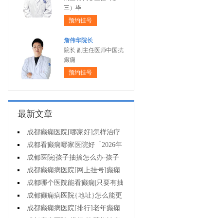
三）毕
预约挂号
詹伟华院长
院长 副主任医师中国抗
癫痫
预约挂号
最新文章
成都癫痫医院[哪家好]怎样治疗
癫痫可以好?
成都看癫痫哪家医院好「2026年
度公布」癫痫病人的饮食禁忌
成都医院|孩子抽搐怎么办-孩子
得癫痫后能出门吗?
成都癫痫病医院[网上挂号]癫痫
对孩子的伤害有什么?
成都哪个医院能看癫痫|只要有抽
搐就是癫痫病吗?
成都癫痫病医院{地址}怎么能更
有效治癫痫?
成都癫痫病医院[排行]老年癫痫