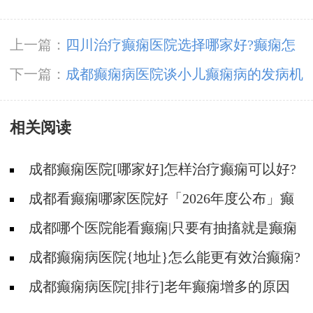
上一篇：
​四川治疗癫痫医院选择哪家好?癫痫怎
么能好?
下一篇：
成都癫痫病医院谈小儿癫痫病的发病机
制有哪些?
相关阅读
成都癫痫医院[哪家好]怎样治疗癫痫可以好?
成都看癫痫哪家医院好「2026年度公布」癫
痫病人的饮食禁忌
成都哪个医院能看癫痫|只要有抽搐就是癫痫
病吗?
成都癫痫病医院{地址}怎么能更有效治癫痫?
成都癫痫病医院[排行]老年癫痫增多的原因