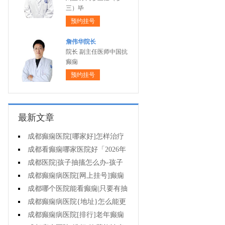
三）毕
预约挂号
詹伟华院长
院长 副主任医师中国抗
癫痫
预约挂号
最新文章
成都癫痫医院[哪家好]怎样治疗
癫痫可以好?
成都看癫痫哪家医院好「2026年
度公布」癫痫病人的饮食禁忌
成都医院|孩子抽搐怎么办-孩子
得癫痫后能出门吗?
成都癫痫病医院[网上挂号]癫痫
对孩子的伤害有什么?
成都哪个医院能看癫痫|只要有抽
搐就是癫痫病吗?
成都癫痫病医院{地址}怎么能更
有效治癫痫?
成都癫痫病医院[排行]老年癫痫