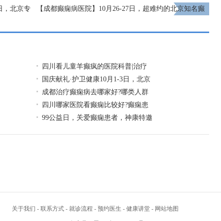
1日，北京专
【成都癫痫病医院】10月26-27日，超难约的北京知名癫
查与治疗援
痫专家来成都会诊，名额有限，先约先得!
下一页
四川看儿童羊癫疯的医院科普|治疗
国庆献礼·护卫健康10月1-3日，北京
成都治疗癫痫病去哪家好?哪类人群
四川哪家医院看癫痫比较好?癫痫患
99公益日，关爱癫痫患者，神康特邀
关于我们
-
联系方式
-
就诊流程
-
预约医生
-
健康讲堂
-
网站地图