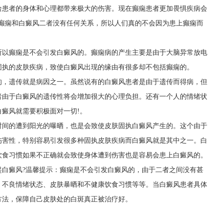
给患者的身体和心理都带来极大的伤害。现在癫痫患者更加畏惧疾病会
实癫痫和白癜风二者没有任何关系，所以人们真的不会因为患上癫痫而
所以癫痫是不会引发白癜风的。癫痫病的产生主要是由于大脑异常放电
固执的皮肤疾病，致使白癜风出现的缘由有很多却不包括癫痫的。
的，遗传就是病因之一。虽然说有的白癜风患者是由于遗传而得病，但
者由于白癜风的遗传性将会增加很大的心理负担。还有一个人的情绪状
癜风就需要积极面对一切!。
时间的遭到阳光的曝晒，也是会致使皮肤固执白癜风产生的。这个由于
伤害性，特别容易引发很多种固执皮肤疾病而白癜风就是其中之一。白
饮食习惯如果不正确就会致使身体遭到伤害也是容易会患上白癜风的。
起白癜风?温馨提示：癫痫是不会引发白癜风的，由于二者之间没有甚
、不良情绪状态、皮肤暴晒和不健康饮食习惯等等。当白癜风患者具体
方法，保障自己皮肤处的白斑真正被治疗好。