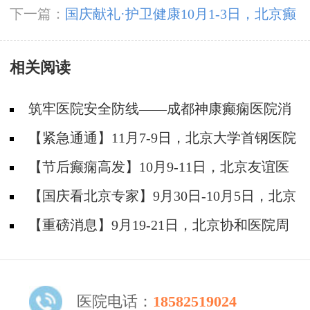
合癫痫手术治疗?
下一篇：
国庆献礼·护卫健康10月1-3日，北京癫
痫专家亲临神康免费会诊，还有免费专项检查和
相关阅读
超万元援助，速约!
筑牢医院安全防线——成都神康癫痫医院消
防安全培训纪实
【紧急通通】11月7-9日，北京大学首钢医院
神经内科胡颖教授亲临成都会诊，破解癫痫疑难
【节后癫痫高发】10月9-11日，北京友谊医
院陈葵博士免费会诊+治疗援助，破解癫痫难
【国庆看北京专家】9月30日-10月5日，北京
题！
天坛&首钢医院两大专家蓉城亲诊+癫痫大额救
【重磅消息】9月19-21日，北京协和医院周
助，速约！
祥琴教授成都领衔会诊，共筑全年龄段抗癫防
线！
医院电话：
18582519024