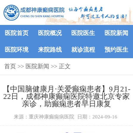
医院首页
医院概况
医院医生
医院新闻
医院环境
来院路线
就诊流程
预约医生
首页
>>
医院新闻
>> 正文
【中国脑健康月·关爱癫痫患者】9月21-
22日，成都神康癫痫医院特邀北京专家
亲诊，助癫痫患者早日康复
来源：重庆神康癫痫病医院
日期：2024-09-16