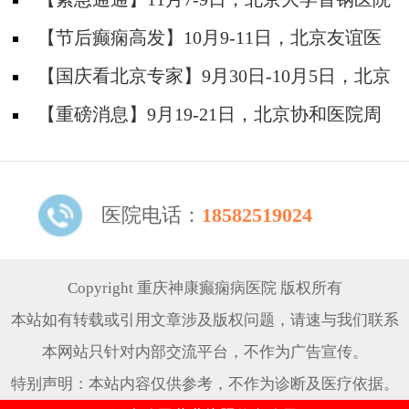
神经内科胡颖教授亲临成都会诊，破解癫痫疑难
【节后癫痫高发】10月9-11日，北京友谊医
院陈葵博士免费会诊+治疗援助，破解癫痫难
【国庆看北京专家】9月30日-10月5日，北京
题！
天坛&首钢医院两大专家蓉城亲诊+癫痫大额救
【重磅消息】9月19-21日，北京协和医院周
助，速约！
祥琴教授成都领衔会诊，共筑全年龄段抗癫防
线！
医院电话：
18582519024
Copyright 重庆神康癫痫病医院 版权所有
本站如有转载或引用文章涉及版权问题，请速与我们联系
本网站只针对内部交流平台，不作为广告宣传。
特别声明：本站内容仅供参考，不作为诊断及医疗依据。