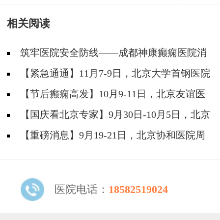
相关阅读
筑牢医院安全防线——成都神康癫痫医院消
防安全培训纪实
【紧急通通】11月7-9日，北京大学首钢医院
神经内科胡颖教授亲临成都会诊，破解癫痫疑难
【节后癫痫高发】10月9-11日，北京友谊医
院陈葵博士免费会诊+治疗援助，破解癫痫难
【国庆看北京专家】9月30日-10月5日，北京
题！
天坛&首钢医院两大专家蓉城亲诊+癫痫大额救
【重磅消息】9月19-21日，北京协和医院周
助，速约！
祥琴教授成都领衔会诊，共筑全年龄段抗癫防
线！
医院电话：
18582519024