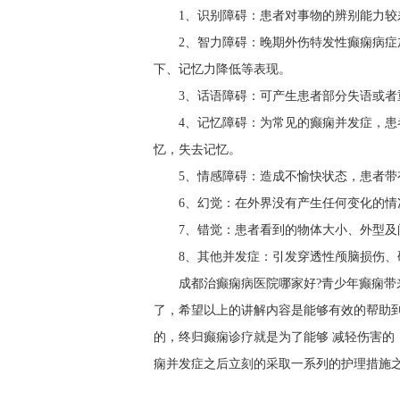
1、识别障碍：患者对事物的辨别能力
2、智力障碍：晚期外伤特发性癫痫病
下、记忆力降低等表现。
3、话语障碍：可产生患者部分失语或者
4、记忆障碍：为常见的癫痫并发症，
忆，失去记忆。
5、情感障碍：造成不愉快状态，患者带
6、幻觉：在外界没有产生任何变化的
7、错觉：患者看到的物体大小、外型及
8、其他并发症：引发穿透性颅脑损伤
成都治癫痫病医院哪家好?青少年癫痫带
了，希望以上的讲解内容是能够有效的帮助
的，终归癫痫诊疗就是为了能够 减轻伤害的
痫并发症之后立刻的采取一系列的护理措施