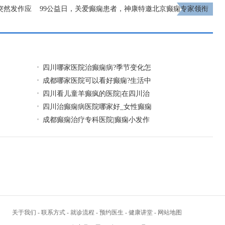
突然发作应
99公益日，关爱癫痫患者，神康特邀北京癫痫专家领衔
会诊，守护癫痫患者健康未来!
下一页
四川哪家医院治癫痫病?季节变化怎
成都哪家医院可以看好癫痫?生活中
四川看儿童羊癫疯的医院|在四川治
四川治癫痫病医院哪家好_女性癫痫
成都癫痫治疗专科医院|癫痫小发作
关于我们
-
联系方式
-
就诊流程
-
预约医生
-
健康讲堂
-
网站地图