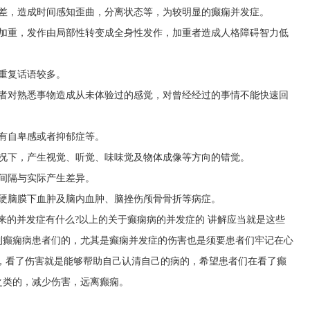
较差，造成时间感知歪曲，分离状态等，为较明显的癫痫并发症。
症加重，发作由局部性转变成全身性发作，加重者造成人格障碍智力低
重复话语较多。
患者对熟悉事物造成从未体验过的感觉，对曾经经过的事情不能快速回
有自卑感或者抑郁症等。
情况下，产生视觉、听觉、味味觉及物体成像等方向的错觉。
间隔与实际产生差异。
、硬脑膜下血肿及脑内血肿、脑挫伤颅骨骨折等病症。
来的并发症有什么?以上的关于癫痫病的并发症的 讲解应当就是这些
到癫痫病患者们的，尤其是癫痫并发症的伤害也是须要患者们牢记在心
，看了伤害就是能够帮助自己认清自己的病的，希望患者们在看了癫
之类的，减少伤害，远离癫痫。