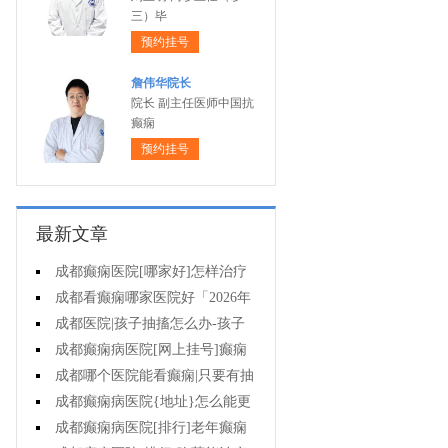
三）毕
预约挂号
詹伟华院长
院长 副主任医师中国抗
癫痫
预约挂号
最新文章
成都癫痫医院[哪家好]怎样治疗
癫痫可以好?
成都看癫痫哪家医院好「2026年
度公布」癫痫病人的饮食禁忌
成都医院|孩子抽搐怎么办-孩子
得癫痫后能出门吗?
成都癫痫病医院[网上挂号]癫痫
对孩子的伤害有什么?
成都哪个医院能看癫痫|只要有抽
搐就是癫痫病吗?
成都癫痫病医院{地址}怎么能更
有效治癫痫?
成都癫痫病医院[排行]老年癫痫