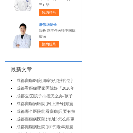
三）毕
预约挂号
詹伟华院长
院长 副主任医师中国抗
癫痫
预约挂号
最新文章
成都癫痫医院[哪家好]怎样治疗
癫痫可以好?
成都看癫痫哪家医院好「2026年
度公布」癫痫病人的饮食禁忌
成都医院|孩子抽搐怎么办-孩子
得癫痫后能出门吗?
成都癫痫病医院[网上挂号]癫痫
对孩子的伤害有什么?
成都哪个医院能看癫痫|只要有抽
搐就是癫痫病吗?
成都癫痫病医院{地址}怎么能更
有效治癫痫?
成都癫痫病医院[排行]老年癫痫