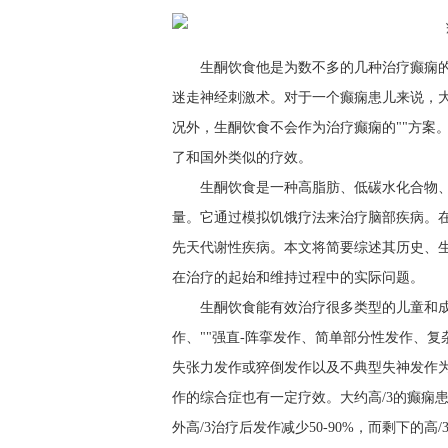
生酮饮食他是为数不多的几种治疗癫痫
迷走神经刺激术。对于一个癫痫患儿来说，
况外，生酮饮食不会作为治疗癫痫的""方案
了和国外类似的疗效。
生酮饮食是一种高脂肪、低碳水化合物
量。它通过模拟饥饿疗法来治疗脑部疾病。
先天代谢性疾病。本文将简要综述其历史、
在治疗的起始和维持过程中的实际问题。
生酮饮食能有效治疗很多类型的儿童和成
作、""强直-阵挛发作、简单部分性发作、
失张力发作或猝倒发作以及不典型失神发作为有效
作的综合症也有一定疗效。大约高/3的癫痫患儿
外高/3治疗后发作减少50-90%，而剩下