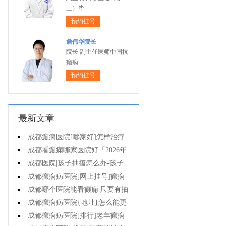
三）毕
预约挂号
詹伟华院长
院长 副主任医师中国抗
癫痫
预约挂号
最新文章
成都癫痫医院[哪家好]怎样治疗
癫痫可以好?
成都看癫痫哪家医院好「2026年
度公布」癫痫病人的饮食禁忌
成都医院|孩子抽搐怎么办-孩子
得癫痫后能出门吗?
成都癫痫病医院[网上挂号]癫痫
对孩子的伤害有什么?
成都哪个医院能看癫痫|只要有抽
搐就是癫痫病吗?
成都癫痫病医院{地址}怎么能更
有效治癫痫?
成都癫痫病医院[排行]老年癫痫