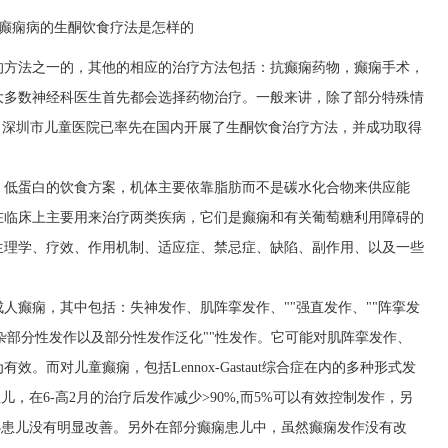
的方法之一的，其他的相应的治疗方法包括：抗癫痫药物，癫痫手术，
大多数神经科医生首先都会选择药物治疗。一般来讲，除了部分特殊情
。深圳市儿童医院已率先在国内开展了生酮饮食治疗方法，并成功取得
、低蛋白的饮食方案，机体主要依靠脂肪而不是碳水化合物来供应能
在临床上主要用来治疗两类疾病，它们是癫痫和有关葡萄糖利用障碍的
生理学、疗效、作用机制、适应症、禁忌症、缺陷、副作用、以及一些
人癫痫，其中包括：失神发作、肌阵挛发作、""强直发作、""阵挛发
复杂部分性发作以及部分性发作泛化""性发作。它可能对肌阵挛发作、
。而对儿童癫痫，包括Lennox-Gastaut综合症在内的多种形式发
，在6-高2月的治疗后发作减少>90%,而5%可以有效控制发作，另
的高/3患儿没有明显改善。另外在部分癫痫患儿中，虽然癫痫发作没有改