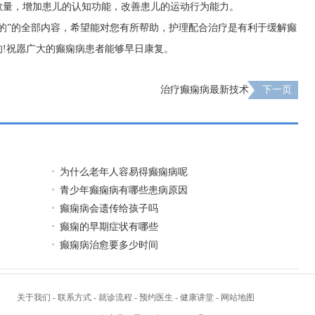
数量，增加患儿的认知功能，改善患儿的运动行为能力。
的”的全部内容，希望能对您有所帮助，护理配合治疗是有利于缓解癫
!祝愿广大的癫痫病患者能够早日康复。
治疗癫痫病最新技术
下一页
为什么老年人容易得癫痫病呢
青少年癫痫病有哪些患病原因
癫痫病会遗传给孩子吗
癫痫的早期症状有哪些
癫痫病治愈要多少时间
关于我们
-
联系方式
-
就诊流程
-
预约医生
-
健康讲堂
-
网站地图