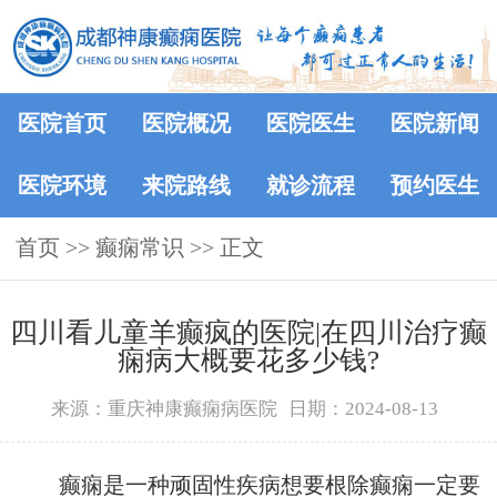
医院首页
医院概况
医院医生
医院新闻
医院环境
来院路线
就诊流程
预约医生
首页
>>
癫痫常识
>> 正文
四川看儿童羊癫疯的医院|在四川治疗癫
痫病大概要花多少钱?
来源：重庆神康癫痫病医院
日期：2024-08-13
癫痫是一种顽固性疾病想要根除癫痫一定要