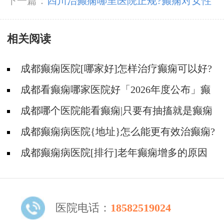
期怎么治疗?
下一篇：
四川治癫痫哪里医院正规?癫痫对女性
患者怀孕会有什么影响?
相关阅读
成都癫痫医院[哪家好]怎样治疗癫痫可以好?
成都看癫痫哪家医院好「2026年度公布」癫
痫病人的饮食禁忌
成都哪个医院能看癫痫|只要有抽搐就是癫痫
病吗?
成都癫痫病医院{地址}怎么能更有效治癫痫?
成都癫痫病医院[排行]老年癫痫增多的原因
是什么?
医院电话：
18582519024