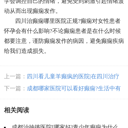
学会调控自己的情绪，避免受到刺激引起情绪波
动从而出现癫痫发作。
四川治癫痫哪里医院正规?癫痫对女性患者
怀孕会有什么影响?不论癫痫患者是在什么时候
都要注意，谨防癫痫发作的病因，避免癫痫疾病
给我们造成损失。
上一篇：
四川看儿童羊癫疯的医院|在四川治疗
癫痫病大概要花多少钱?
下一篇：
成都哪家医院可以看好癫痫?生活中有
哪些因素可能导致癫痫?
相关阅读
成都治抽搐医院[哪家好]青少年癫痫为什么