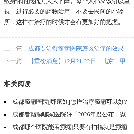
致身体的抵抗力大大下降。每个人都应该引以重
视，进行必要的药物治疗，不要去民间的小诊
所，这样在治疗的时候才会有更加好的把握。
上一篇：
成都专治癫痫病医院怎么治疗的效果
好?
下一篇：
【重磅消息】12月21-22日，北京三甲
癫痫大咖携手0元会诊，高达12000元援助，名额
相关阅读
有限，速约!
成都癫痫医院[哪家好]怎样治疗癫痫可以好?
成都看癫痫哪家医院好「2026年度公布」癫
痫病人的饮食禁忌
成都哪个医院能看癫痫|只要有抽搐就是癫痫