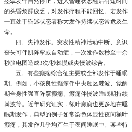
痉挛发作自然停止，进入昏睡状态醒后有短时间
的头昏烦躁疲乏，对发作疗程不能回忆。若发作
一直处于昏迷状态者称大发作持续状态常危及生
命。
四、失神发作。突发性精神活动中断、意识
丧失可伴肌阵挛或自动症，一次发作数秒至十余
秒脑电图造成3次/秒棘慢或尖慢波综合。
五、有些癫痫综合征主要或全部发作于睡眠
期。例如，小孩良性癫痫伴中央颞区棘波、觉醒
期全身性强直阵挛癫痫、癫痫伴慢波睡眠期持续
棘波等。近年研究证实，额叶癫痫也更多地在睡
眠期发作，典型的例子如常染色体显性夜间额叶
癫痫，其发作几乎均产生于夜间睡眠中。某些特