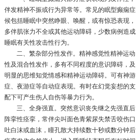
伴发精神不振或行为异常等。常见的眠型癫痫症
候包括睡眠中突然睁眼、唤醒，或有惊恐表现，
多伴肌张力不全或其他运动障碍，少数病例造成
睡眠有关性攻击性行为。
二、繁杂部分性发作。精神感觉性精神运动
性及混合性发作，多有不同程度的意识障碍，及
明显的思维知觉情感和精神运动障碍。可有神游
症、夜游症等自动症表现。有时在幻觉妄想的支
配下可产生伤人自伤等暴力行为。
三、全身强直。突然意识丧失继之先强直后
阵挛性痉挛，常伴尖叫面色青紫尿失禁舌咬伤口
吐白沫或血沫，瞳孔散大持续数十秒或数分钟后