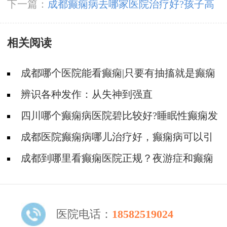
发，11月9-10日，北京专家助力会诊解癫痫疑
下一篇：
成都癫痫病去哪家医院治疗好?孩子高
难，号源紧张，速约!
热惊厥了会变成癫痫吗?
相关阅读
成都哪个医院能看癫痫|只要有抽搐就是癫痫
病吗?
辨识各种发作：从失神到强直
四川哪个癫痫病医院碧比较好?睡眠性癫痫发
作有什么症状?
​成都医院癫痫病哪儿治疗好，癫痫病可以引
发什么病症?
​成都到哪里看癫痫医院正规？夜游症和癫痫
该如何分辨吗？
医院电话：
18582519024