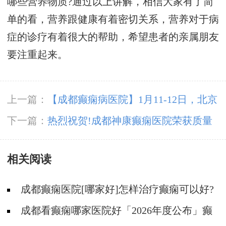
哪些营养物质?通过以上讲解，相信大家有了简
单的看，营养跟健康有着密切关系，营养对于病
症的诊疗有着很大的帮助，希望患者的亲属朋友
要注重起来。
上一篇：
【成都癫痫病医院】1月11-12日，北京
三甲知名专家高伟博士亲临神康会诊，一站式解
下一篇：
热烈祝贺!成都神康癫痫医院荣获质量
决癫痫难题!
榜样-“2024年度·医疗质量信誉双优示范医院”
相关阅读
成都癫痫医院[哪家好]怎样治疗癫痫可以好?
成都看癫痫哪家医院好「2026年度公布」癫