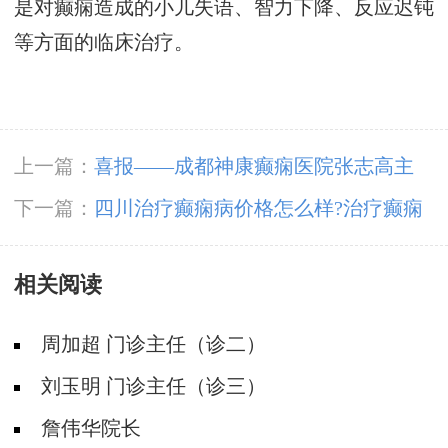
是对癫痫造成的小儿失语、智力下降、反应迟钝
等方面的临床治疗。
上一篇：
喜报——成都神康癫痫医院张志高主
任、李江波主任、豆晓峰主任荣膺中国抗癫痫协
下一篇：
四川治疗癫痫病价格怎么样?治疗癫痫
会会员
病时要注意哪些情况?
相关阅读
周加超 门诊主任（诊二）
刘玉明 门诊主任（诊三）
詹伟华院长